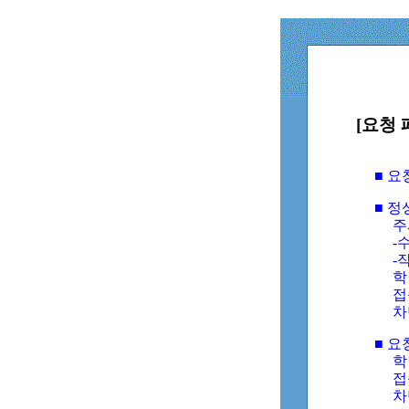
[요청 
■ 
■ 
주
-수
-
학
접
차
■ 요
학번
접속
차단