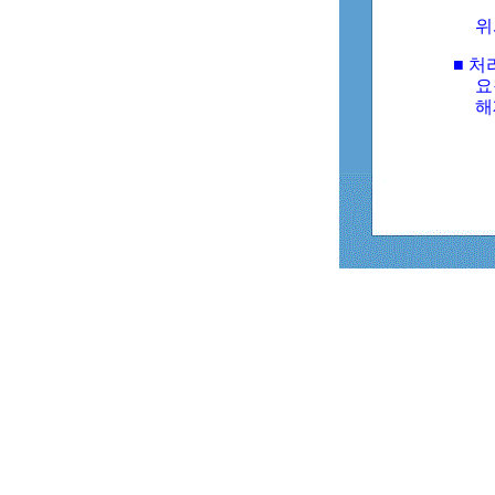
위
■ 처
요
해