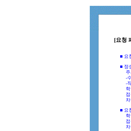
[요청 
■ 
■ 
주
-수
-
학
접
차
■ 요
학번
접속
차단