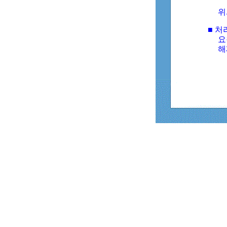
위
■ 처
요
해