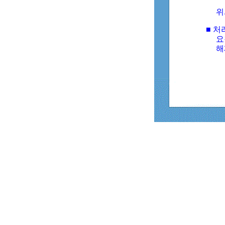
위
■ 처
요
해