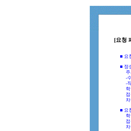
[요청 
■ 
■ 
주
-수
-
학
접
차
■ 요
학번
접속
차단